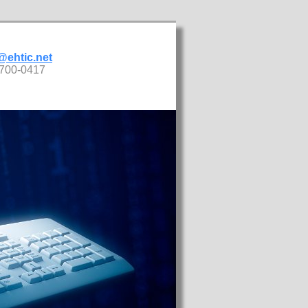
@ehtic.net
700-0417