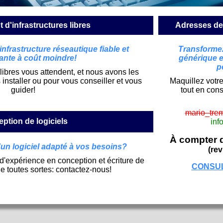
 d'infrastructures libres
Adresses de 
nfrastructure réseautique fiable et
Transformez
ante à coût moindre!
générique 
p
libres vous attendent, et nous avons les
nstaller ou pour vous conseiller et vous
Maquillez votre
guider!
tout en con
mario_tre
ption de logiciels
inf
À compter d
un logiciel adapté à vos besoins?
(rev
'expérience en conception et écriture de
CONSUL
de toutes sortes: contactez-nous!