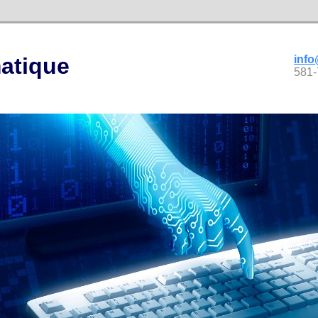
matique
info
581-