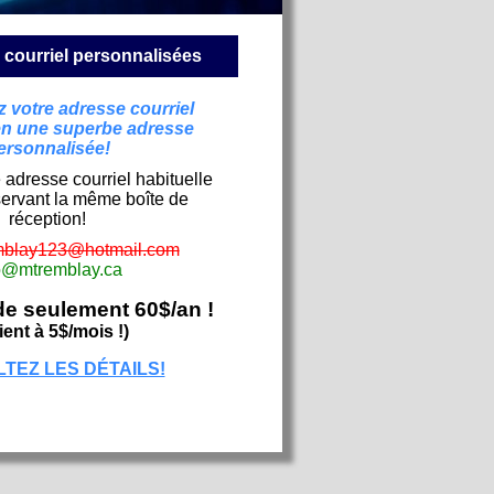
courriel personnalisées
 votre adresse courriel
en une superbe adresse
ersonnalisée!
 adresse courriel habituelle
servant la même boîte de
réception!
mblay123@hotmail.com
o@mtremblay.ca
e seulement 60$/an !
ient à 5$/mois !)
TEZ LES DÉTAILS!